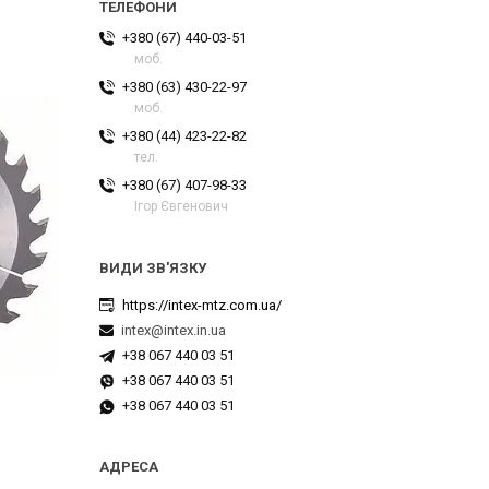
+380 (67) 440-03-51
моб.
+380 (63) 430-22-97
моб.
+380 (44) 423-22-82
тел.
+380 (67) 407-98-33
Ігор Євгенович
https://intex-mtz.com.ua/
intex@intex.in.ua
+38 067 440 03 51
+38 067 440 03 51
+38 067 440 03 51