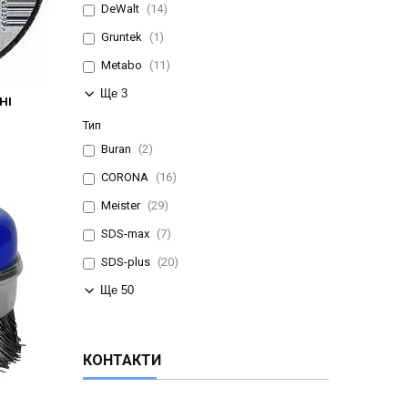
DeWalt
14
Gruntek
1
Metabo
11
Ще 3
НІ
Тип
Buran
2
CORONA
16
Meister
29
SDS-max
7
SDS-plus
20
Ще 50
КОНТАКТИ