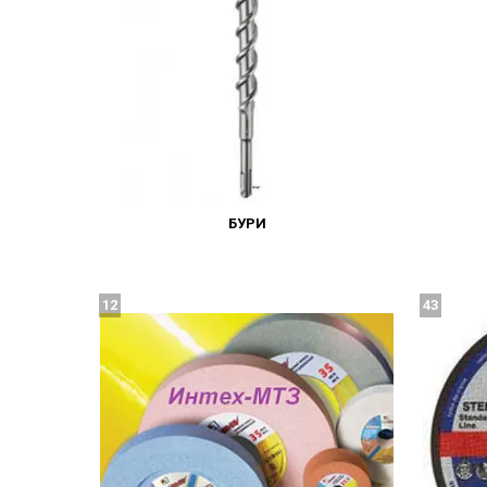
БУРИ
12
43