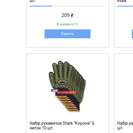
шт.
India
209 ₴
В наявності
Купити
510861101.10
Набір рукавичок Stark "Корона" 6
Набір ру
ниток 10 шт.
шт.