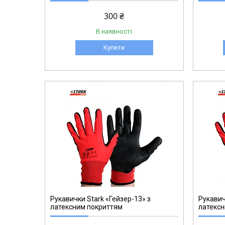
300 ₴
В наявності
Купити
510131601.5
Рукавички Stark «Гейзер-13» з
Рукавич
латексним покриттям
латексн