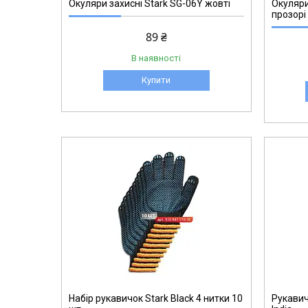
Окуляри захисні Stark SG-06Y жовті
Окуляри
прозорі
89 ₴
В наявності
Купити
510630060
Набір рукавичок Stark Black 4 нитки 10
Рукавич