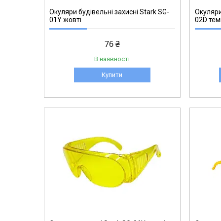
Окуляри будівельні захисні Stark SG-
Окуляри
01Y жовті
02D тем
76 ₴
В наявності
Купити
DPG54-1D