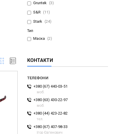
Gruntek
3
S&R
11
Stark
24
Тип
Маска
2
КОНТАКТИ
+380 (67) 440-03-51
моб.
+380 (63) 430-22-97
моб.
+380 (44) 423-22-82
тел.
+380 (67) 407-98-33
Ігор Євгенович