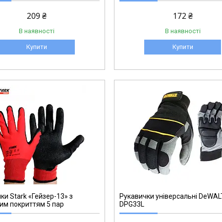
209 ₴
172 ₴
В наявності
В наявності
Купити
Купити
DPG33L
ки Stark «Гейзер-13» з
Рукавички універсальні DeWAL
им покриттям 5 пар
DPG33L