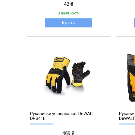
42 ₴
В наявності
Купити
DPG213L
Рукавички універсальні DeWALT
Рукавич
DPG41L
DeWALT
469 ₴