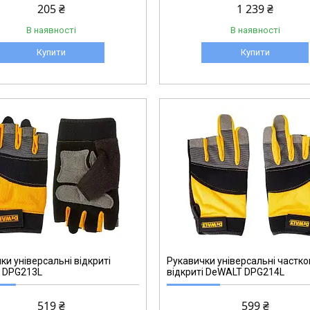
205 ₴
1 239 ₴
В наявності
В наявності
Купити
Купити
DPG214L
ки універсальні відкриті
Рукавички універсальні частк
 DPG213L
відкриті DeWALT DPG214L
519 ₴
599 ₴