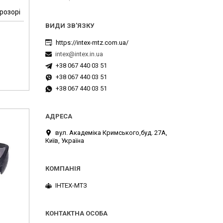
прозорі
https://intex-mtz.com.ua/
intex@intex.in.ua
+38 067 440 03 51
+38 067 440 03 51
+38 067 440 03 51
вул. Академіка Кримського,буд. 27А,
Київ, Україна
ІНТЕХ-МТЗ