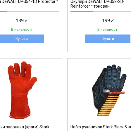
 DeWALT DPG54-1D Protector™
Окуляри DeWALT DPG58-2D-
Reinforcer™ тоновані
139 ₴
199 ₴
В наявності
В наявності
Купити
Купити
510551101.10
ки зварника (краги) Stark
Набір рукавичок Stark Black 5 н