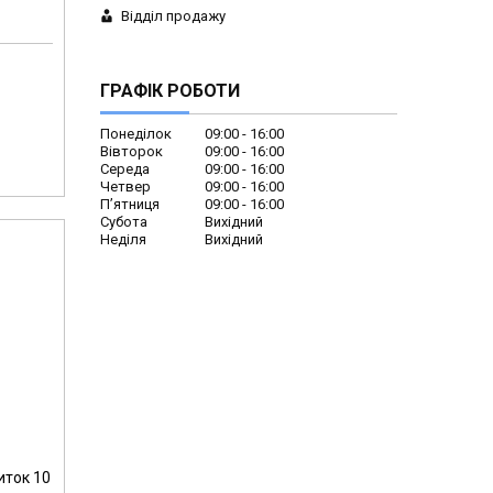
Відділ продажу
ГРАФІК РОБОТИ
Понеділок
09:00
16:00
Вівторок
09:00
16:00
Середа
09:00
16:00
Четвер
09:00
16:00
Пʼятниця
09:00
16:00
Субота
Вихідний
Неділя
Вихідний
иток 10