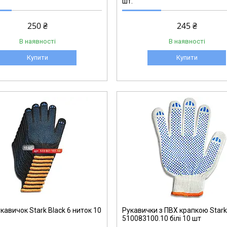
шт.
250 ₴
245 ₴
В наявності
В наявності
Купити
Купити
510083100.10
кавичок Stark Black 6 ниток 10
Рукавички з ПВХ крапкою Star
510083100.10 білі 10 шт