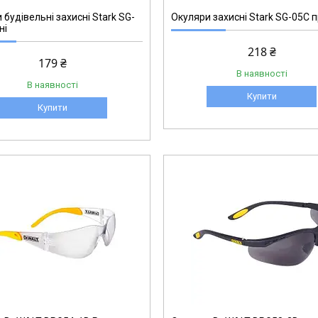
 будівельні захисні Stark SG-
Окуляри захисні Stark SG-05C 
ні
218 ₴
179 ₴
В наявності
В наявності
Купити
Купити
DPG58-2D