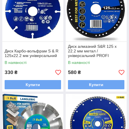
Диск алмазний S&R 125 x
Диск Карбо-вольфрам S & R
22.2 мм метал /
125x22.2 мм універсальний
універсальний PROFI
В наявності
В наявності
330
580
₴
₴
Купити
Купити