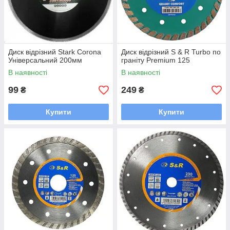
Диск відрізний Stark Corona
Диск відрізний S & R Turbo по
Універсальний 200мм
граніту Premium 125
В наявності
В наявності
99
249
₴
₴
Купити
Купити