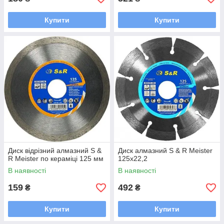
Купити
Купити
Диск відрізний алмазний S &
Диск алмазний S & R Meister
R Meister по кераміці 125 мм
125x22,2
В наявності
В наявності
159
492
₴
₴
Купити
Купити