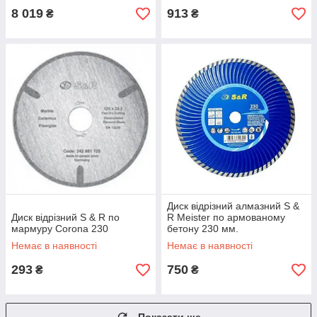
8 019
913
₴
₴
Диск відрізний алмазний S &
Диск відрізний S & R по
R Meister по армованому
мармуру Corona 230
бетону 230 мм.
Немає в наявності
Немає в наявності
293
750
₴
₴