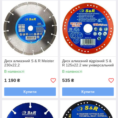
Диск алмазний S & R Meister
Диск алмазний відрізний S &
230x22,2
R 125x22.2 мм універсальний
В наявності
В наявності
1 190
535
₴
₴
Купити
Купити