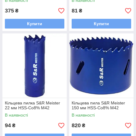
В наявності
В наявності
375
81
₴
₴
Купити
Купити
Кільцева пилка S&R Meister
Кільцева пила S&R Meister
22 мм HSS-Co8% М42
150 мм HSS-Co8% М42
В наявності
В наявності
94
820
₴
₴