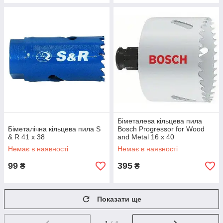
Біметалева кільцева пила
Біметалічна кільцева пила S
Bosch Progressor for Wood
& R 41 х 38
and Metal 16 х 40
Немає в наявності
Немає в наявності
99
395
₴
₴
Показати ще