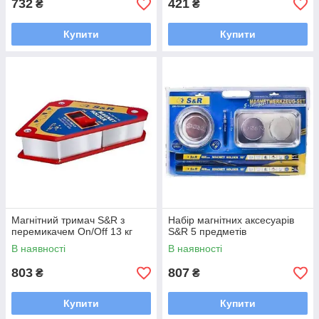
732
421
₴
₴
Купити
Купити
Магнітний тримач S&R з
Набір магнітних аксесуарів
перемикачем On/Off 13 кг
S&R 5 предметів
В наявності
В наявності
803
807
₴
₴
Купити
Купити