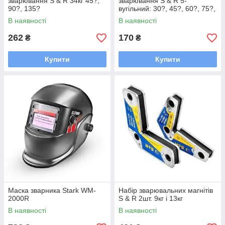
зварювання S & R 34кг 45?,
зварювання S & R 5-
90?, 135?
вугільний: 30?, 45?, 60?, 75?,
90?
В наявності
В наявності
262
170
₴
₴
Купити
Купити
Маска зварника Stark WM-
Набір зварювальних магнітів
2000R
S & R 2шт. 9кг і 13кг
В наявності
В наявності