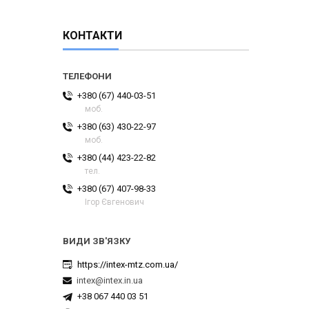
КОНТАКТИ
+380 (67) 440-03-51
моб.
+380 (63) 430-22-97
моб.
+380 (44) 423-22-82
тел.
+380 (67) 407-98-33
Ігор Євгенович
https://intex-mtz.com.ua/
intex@intex.in.ua
+38 067 440 03 51