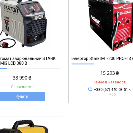
230060050
втомат зварювальний STARK
Інвертор Stark IMT-200 PROFI 3 
 MIG LCD 380 В
15 293 ₴
38 990 ₴
Немає в наявності
В наявності
+380 (67) 440-03-51
моб.
Купити