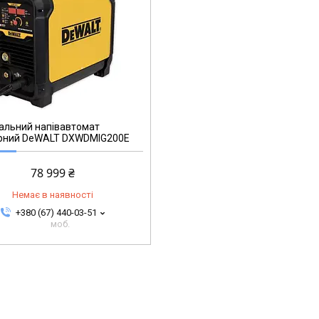
альний напівавтомат
орний DeWALT DXWDMIG200E
78 999 ₴
Немає в наявності
+380 (67) 440-03-51
моб.