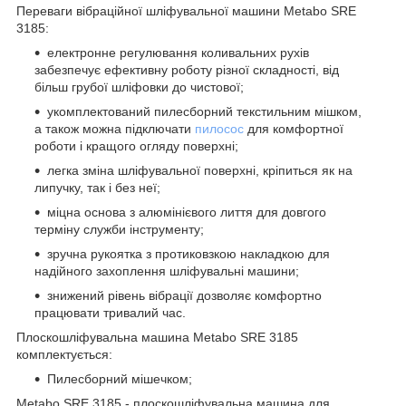
Переваги вібраційної шліфувальної машини Metabo SRE
3185:
електронне регулювання коливальних рухів
забезпечує ефективну роботу різної складності, від
більш грубої шліфовки до чистової;
укомплектований пилесборний текстильним мішком,
а також можна підключати
пилосос
для комфортної
роботи і кращого огляду поверхні;
легка зміна шліфувальної поверхні, кріпиться як на
липучку, так і без неї;
міцна основа з алюмінієвого лиття для довгого
терміну служби інструменту;
зручна рукоятка з протиковзкою накладкою для
надійного захоплення шліфувальні машини;
знижений рівень вібрації дозволяє комфортно
працювати тривалий час.
Плоскошліфувальна машина Metabo SRE 3185
комплектується:
Пилесборний мішечком;
Metabo SRE 3185 - плоскошліфувальна машина для