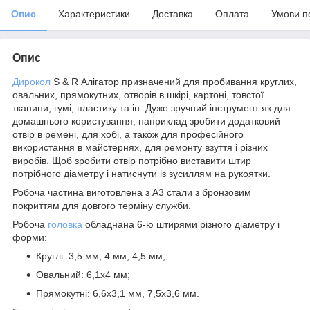
Опис
Характеристики
Доставка
Оплата
Умови п
Опис
Дирокол
S & R Алігатор призначений для пробивання круглих,
овальних, прямокутних, отворів в шкірі, картоні, товстої
тканини, гумі, пластику та ін. Дуже зручний інструмент як для
домашнього користування, наприклад зробити додатковий
отвір в ремені, для хобі, а також для професійного
використання в майстернях, для ремонту взуття і різних
виробів. Щоб зробити отвір потрібно виставити штир
потрібного діаметру і натиснути із зусиллям на рукоятки.
Робоча частина виготовлена з А3 стали з бронзовим
покриттям для довгого терміну служби.
Робоча
головка
обладнана 6-ю штирями різного діаметру і
форми:
Круглі: 3,5 мм, 4 мм, 4,5 мм;
Овальний: 6,1х4 мм;
Прямокутні: 6,6х3,1 мм, 7,5х3,6 мм.