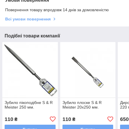
Умови повернення
Повернення товару впродовж 14 днів за домовленістю
Всі умови повернення
Подібні товари компанії
Зубило пікоподібне S & R
Зубило плоске S & R
Диро
Meister 250 мм.
Meister 20х250 мм.
220
110
110
650
₴
₴