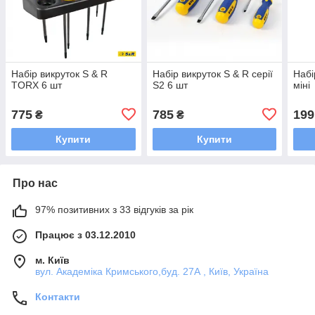
Набір викруток S & R
Набір викруток S & R серії
Набі
TORX 6 шт
S2 6 шт
міні
775
785
199
₴
₴
Купити
Купити
Про нас
97% позитивних з 33 відгуків за рік
Працює з 03.12.2010
м. Київ
вул. Академіка Кримського,буд. 27А , Київ, Україна
Контакти