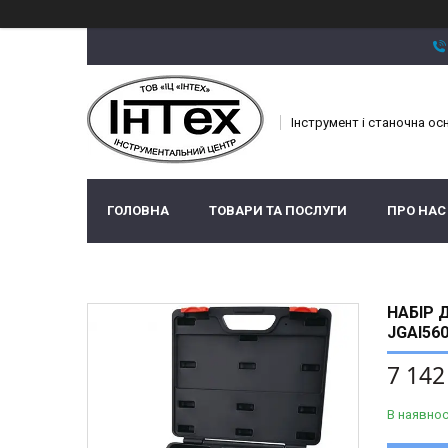
Інструмент і станочна ос
ГОЛОВНА
ТОВАРИ ТА ПОСЛУГИ
ПРО НАС
НАБІР 
JGAI56
7 142
В наявнос