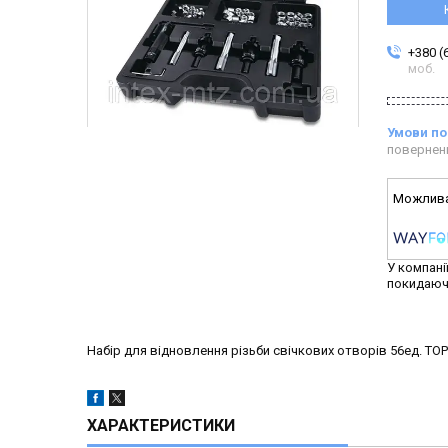
+380 (
моб.
повернен
У компані
покидаюч
Набір для відновлення різьби свічкових отворів 56ед. TO
ХАРАКТЕРИСТИКИ