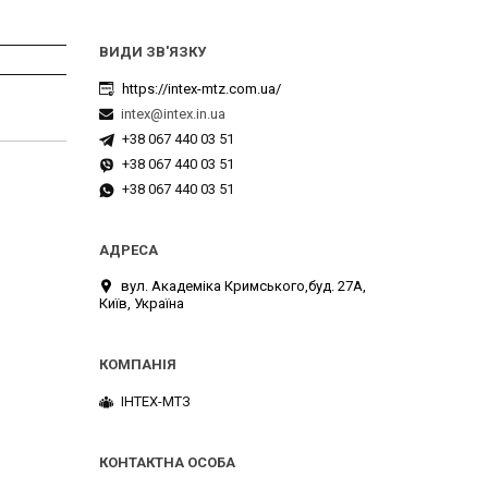
https://intex-mtz.com.ua/
intex@intex.in.ua
+38 067 440 03 51
+38 067 440 03 51
+38 067 440 03 51
вул. Академіка Кримського,буд. 27А,
Київ, Україна
ІНТЕХ-МТЗ