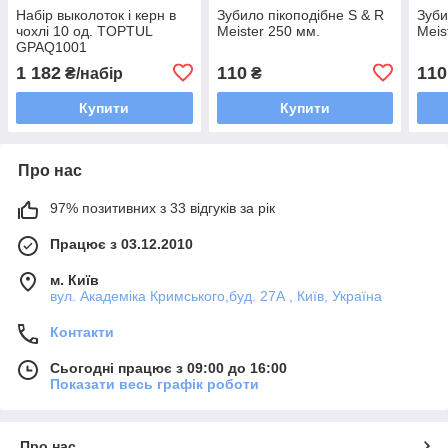
Набір выколоток і керн в
Зубило пікоподібне S & R
Зуби
чохлі 10 од. TOPTUL
Meister 250 мм.
Meis
GPAQ1001
1 182
110
110
₴/набір
₴
Купити
Купити
Про нас
97% позитивних з 33 відгуків за рік
Працює з 03.12.2010
м. Київ
вул. Академіка Кримського,буд. 27А , Київ, Україна
Контакти
Сьогодні працює з 09:00 до 16:00
Показати весь графік роботи
Про нас