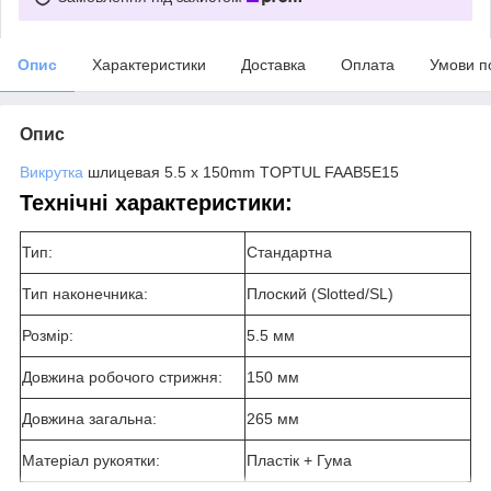
Опис
Характеристики
Доставка
Оплата
Умови п
Опис
Викрутка
шлицевая 5.5 x 150mm TOPTUL FAAB5E15
Технічні характеристики:
Тип:
Стандартна
Тип наконечника:
Плоский (Slotted/SL)
Розмір:
5.5 мм
Довжина робочого стрижня:
150 мм
Довжина загальна:
265 мм
Матеріал рукоятки:
Пластік + Гума