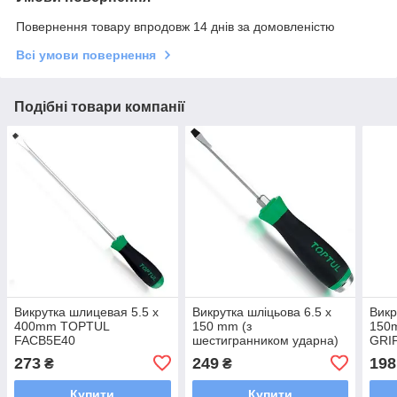
Повернення товару впродовж 14 днів за домовленістю
Всі умови повернення
Подібні товари компанії
Викрутка шлицевая 5.5 x
Викрутка шліцьова 6.5 x
Викр
400mm TOPTUL
150 mm (з
150
FACB5E40
шестигранником ударна)
GRI
TOPTUL FAGB6E15
273
249
198
₴
₴
Купити
Купити