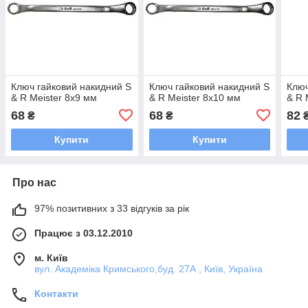
Ключ гайковий накидний S
Ключ гайковий накидний S
Ключ
& R Meister 8x9 мм
& R Meister 8x10 мм
& R 
68
68
82
₴
₴
Купити
Купити
Про нас
97% позитивних з 33 відгуків за рік
Працює з 03.12.2010
м. Київ
вул. Академіка Кримського,буд. 27А , Київ, Україна
Контакти