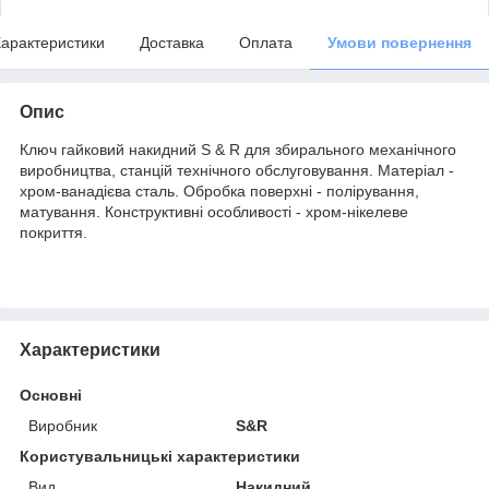
арактеристики
Доставка
Оплата
Умови повернення
Опис
Ключ гайковий накидний S & R для збирального механічного
виробництва, станцій технічного обслуговування. Матеріал -
хром-ванадієва сталь. Обробка поверхні - полірування,
матування. Конструктивні особливості - хром-нікелеве
покриття.
Характеристики
Основні
Виробник
S&R
Користувальницькі характеристики
Вид
Накидний