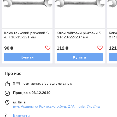
Ключ гайковий ріжковий S
Ключ гайковий ріжковий S
Ключ
& R 18х19х221 мм
& R 20х22х237 мм
& R 
90
112
121
₴
₴
Купити
Купити
Про нас
97% позитивних з 33 відгуків за рік
Працює з 03.12.2010
м. Київ
вул. Академіка Кримського,буд. 27А , Київ, Україна
Контакти