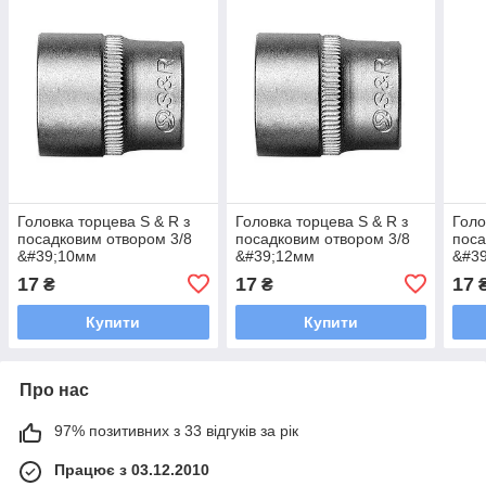
Головка торцева S & R з
Головка торцева S & R з
Голо
посадковим отвором 3/8
посадковим отвором 3/8
поса
&#39;10мм
&#39;12мм
&#3
17
17
17
₴
₴
Купити
Купити
Про нас
97% позитивних з 33 відгуків за рік
Працює з 03.12.2010