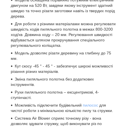
двигуном на 520 Вт, завдяки якому інструмент здатний
швидко та точно різати заготовки навіть із твердих порід
дерева.
Для роботи з різними матеріалами можна регулювати
швидкість ходів пиляльного полотна в межах 800-3200
ход/хв. Довжина ходу – 20 мм. Регулювання швидкості
відбувається шляхом прокручування спеціального
регулювального коліщатка.
Модель дозволяє різати деревину на глибину до 75
мм.
Кут скосу -45 ° - 45 ° - забезпечує широкі можливості
різання різних матеріалів.
Зміна пиляльного полотна без додаткових
інструментів.
Рухи пиляльного полотна – ексцентрикові, 4-
ступінчасті.
Можливість підключити будівельний
пилосос
для
чистої роботи з мінімальною кількістю пилу та стружки.
Система Air Blower сприяє точному різу - вона
дозволяє здувати стружку, щоб виконувати різ по