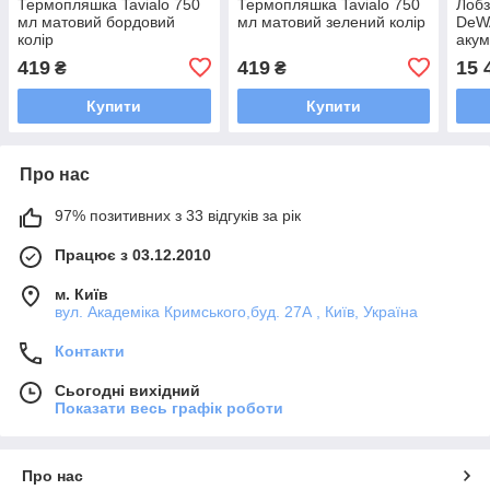
Термопляшка Tavialo 750
Термопляшка Tavialo 750
Лобз
мл матовий бордовий
мл матовий зелений колір
DeW
колір
акум
419
419
15 
₴
₴
Купити
Купити
Про нас
97% позитивних з 33 відгуків за рік
Працює з 03.12.2010
м. Київ
вул. Академіка Кримського,буд. 27А , Київ, Україна
Контакти
Сьогодні вихідний
Показати весь графік роботи
Про нас