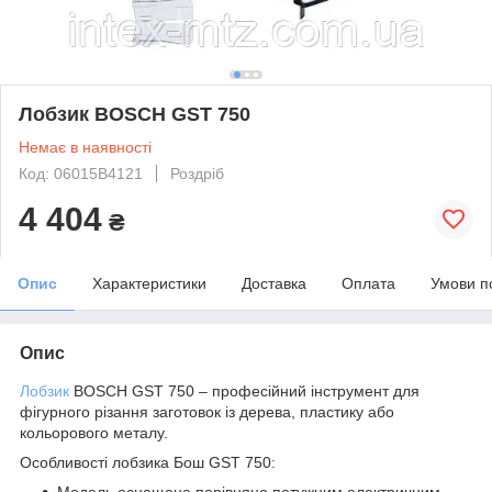
Лобзик BOSCH GST 750
Немає в наявності
Код: 06015B4121
Роздріб
4 404
₴
Опис
Характеристики
Доставка
Оплата
Умови п
Опис
Лобзик
BOSCH GST 750 – професійний інструмент для
фігурного різання заготовок із дерева, пластику або
кольорового металу.
Особливості лобзика Бош GST 750:
Модель оснащена порівняно потужним електричним