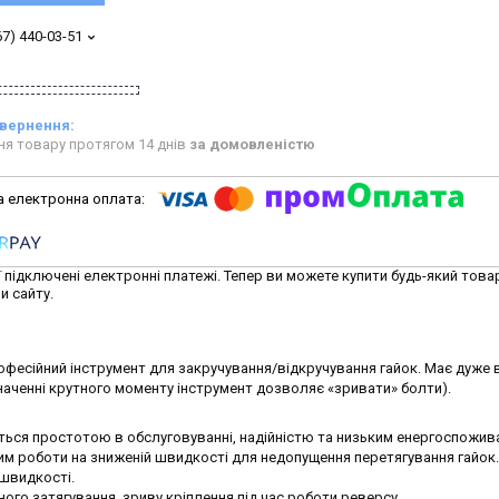
67) 440-03-51
ня товару протягом 14 днів
за домовленістю
ї підключені електронні платежі. Тепер ви можете купити будь-який това
и сайту.
фесійний інструмент для закручування/відкручування гайок. Має дуже 
наченні крутного моменту інструмент дозволяє «зривати» болти).
ться простотою в обслуговуванні, надійністю та низьким енергоспожив
жим роботи на зниженій швидкості для недопущення перетягування гайок.
 швидкості.
ного затягування, зриву кріплення під час роботи реверсу.