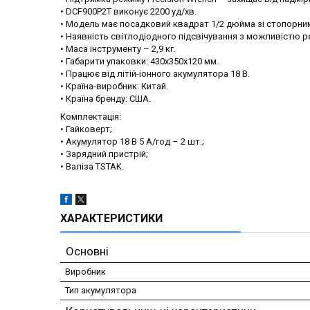
• DCF900P2T виконує 2200 уд/хв.
• Модель має посадковий квадрат 1/2 дюйма зі стопорним
• Наявність світлодіодного підсвічування з можливістю р
• Маса інструменту – 2,9 кг.
• Габарити упаковки: 430х350х120 мм.
• Працює від літій-іонного акумулятора 18 В.
• Країна-виробник: Китай.
• Країна бренду: США.
Комплектація:
• Гайковерт;
• Акумулятор 18 В 5 А/год – 2 шт.;
• Зарядний пристрій;
• Валіза TSTAK.
ХАРАКТЕРИСТИКИ
Основні
Виробник
Тип акумулятора