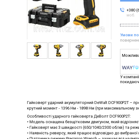
+380 (
моб.
повернен
У компані
покидаюч
Гайковерт ударний акумуляторний DeWalt DCF900P2T – про
крутний момент - 1396 Нм - 1898 Нм (при максимальному з
Особливості ударного гайковерта ДеВолт DCF900P2T:
• Модель оснащена безщітковим двигуном, який відрізняє
• Гайковерт має 3 швидкості (650/1040/2300 об/хв) та ре
• Наявність реверсу, який працює відповідно до вибраної
• Підтримка режиму Precision Wrench – захищає від надмір