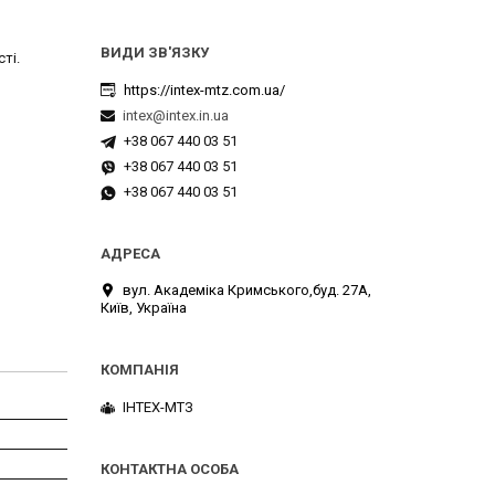
ті.
https://intex-mtz.com.ua/
intex@intex.in.ua
+38 067 440 03 51
+38 067 440 03 51
+38 067 440 03 51
вул. Академіка Кримського,буд. 27А,
Київ, Україна
ІНТЕХ-МТЗ