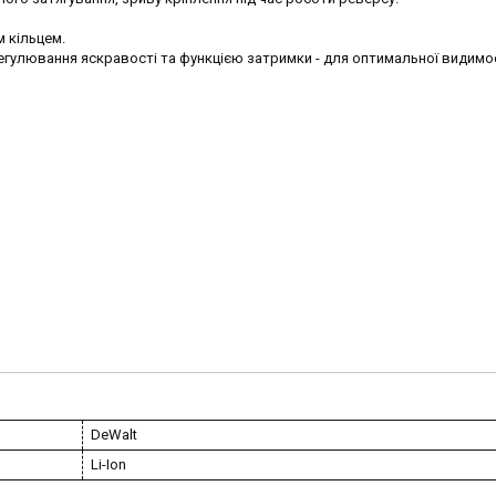
 кільцем.
егулювання яскравості та функцією затримки - для оптимальної видимос
DeWalt
Li-Ion