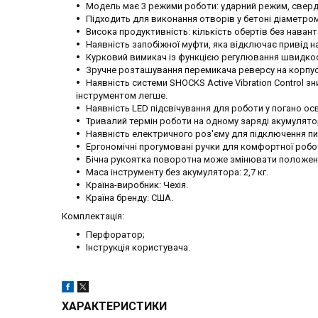
Модель має 3 режими роботи: ударний режим, свердл
Підходить для виконання отворів у бетоні діаметром
Висока продуктивність: кількість обертів без навантаж
Наявність запобіжної муфти, яка відключає привід н
Курковий вимикач із функцією регулювання швидкос
Зручне розташування перемикача реверсу на корпус
Наявність системи SHOCKS Active Vibration Control з
інструментом легше.
Наявність LED підсвічування для роботи у погано осв
Тривалий термін роботи на одному заряді акумулято
Наявність електричного роз'єму для підключення п
Ергономічні прогумовані ручки для комфортної робо
Бічна рукоятка поворотна може змінювати положенн
Маса інструменту без акумулятора: 2,7 кг.
Країна-виробник: Чехія.
Країна бренду: США.
Комплектація:
Перфоратор;
Інструкція користувача.
ХАРАКТЕРИСТИКИ