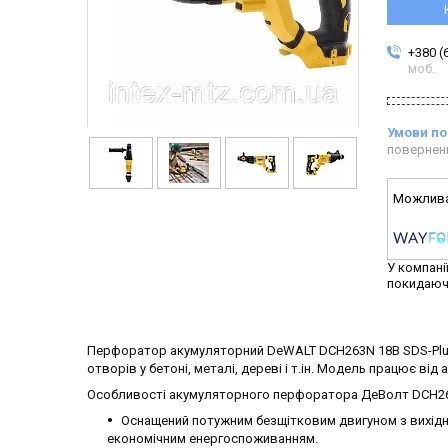
+380 (
моб.
повернен
У компані
покидаюч
Перфоратор акумуляторний DeWALT DCH263N 18В SDS-Plus
отворів у бетоні, металі, дереві і т.ін. Модель працює від 
Особливості акумуляторного перфоратора ДеВолт DCH2
Оснащений потужним безщітковим двигуном з вихідно
економічним енергоспоживанням.