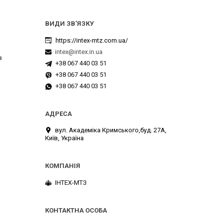
https://intex-mtz.com.ua/
intex@intex.in.ua
з
+38 067 440 03 51
+38 067 440 03 51
+38 067 440 03 51
вул. Академіка Кримського,буд. 27А,
Київ, Україна
ІНТЕХ-МТЗ