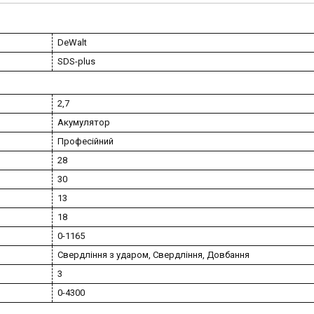
DeWalt
SDS-plus
2,7
Акумулятор
Професійний
28
30
13
18
0-1165
Свердління з ударом, Свердління, Довбання
3
0-4300