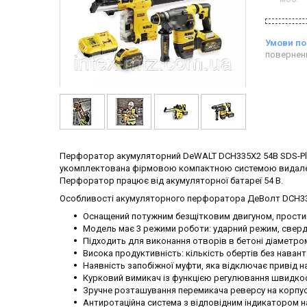
повернен
Перфоратор акумуляторний DeWALT DCH335X2 54В SDS-Plus –
укомплектована фірмовою компактною системою видаленн
Перфоратор працює від акумуляторної батареї 54 В.
Особливості акумуляторного перфоратора ДеВолт DCH3
Оснащений потужним безщітковим двигуном, прости
Модель має 3 режими роботи: ударний режим, свердл
Підходить для виконання отворів в бетоні діаметром
Висока продуктивність: кількість обертів без навантаж
Наявність запобіжної муфти, яка відключає привід н
Курковий вимикач із функцією регулювання швидкос
Зручне розташування перемикача реверсу на корпус
Антиротаційна система з відповідним індикатором 