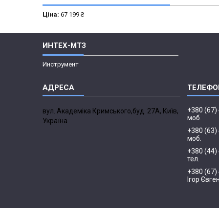
Ціна:
67 199 ₴
ИНТЕХ-МТЗ
Инструмент
+380 (67)
вул. Академіка Кримського,буд. 27А, Київ,
моб.
Україна
+380 (63)
моб.
+380 (44)
тел.
+380 (67)
Ігор Євге