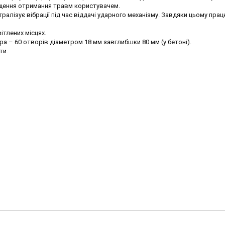
ущення отримання травм користувачем.
ралізує вібрації під час віддачі ударного механізму. Завдяки цьому пра
ітлених місцях.
а – 60 отворів діаметром 18 мм завглибшки 80 мм (у бетоні).
ти.