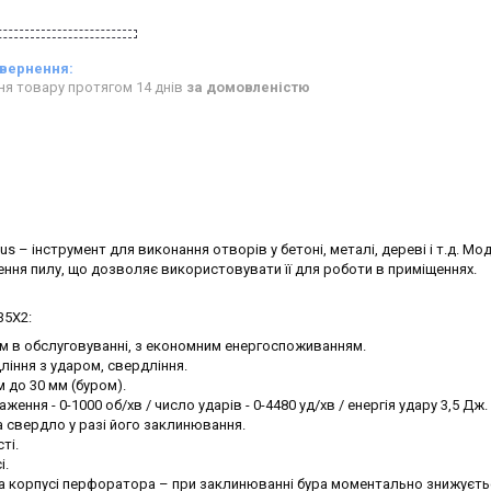
ня товару протягом 14 днів
за домовленістю
 інструмент для виконання отворів у бетоні, металі, дереві і т.д. Мо
я пилу, що дозволяє використовувати її для роботи в приміщеннях.
35X2:
м в обслуговуванні, з економним енергоспоживанням.
іння з ударом, свердління.
 до 30 мм (буром).
ення - 0-1000 об/хв / число ударів - 0-4480 уд/хв / енергія удару 3,5 Дж.
а свердло у разі його заклинювання.
ті.
і.
на корпусі перфоратора – при заклинюванні бура моментально знижуєть