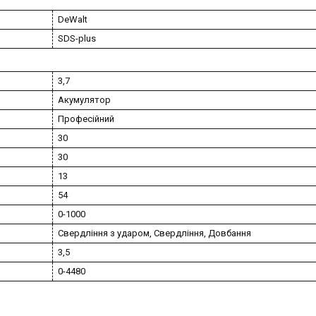
DeWalt
SDS-plus
3,7
Акумулятор
Професійний
30
30
13
54
0-1000
Свердління з ударом, Свердління, Довбання
3,5
0-4480