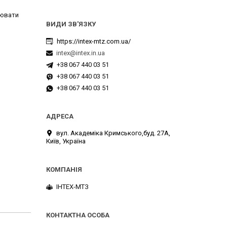
цювати
https://intex-mtz.com.ua/
intex@intex.in.ua
+38 067 440 03 51
+38 067 440 03 51
+38 067 440 03 51
вул. Академіка Кримського,буд. 27А,
Київ, Україна
ІНТЕХ-МТЗ