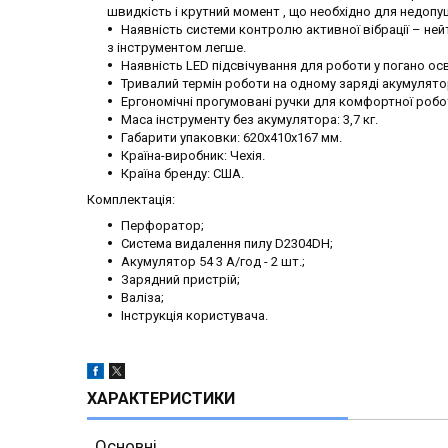
швидкість і крутний момент , що необхідно для недоп
Наявність системи контролю активної вібрації – нейт
з інструментом легше.
Наявність LED підсвічування для роботи у погано осв
Тривалий термін роботи на одному заряді акумулятор
Ергономічні прогумовані ручки для комфортної робо
Маса інструменту без акумулятора: 3,7 кг.
Габарити упаковки: 620х410х167 мм.
Країна-виробник: Чехія.
Країна бренду: США.
Комплектація:
Перфоратор;
Система видалення пилу D2304DH;
Акумулятор 54 3 А/год - 2 шт.;
Зарядний пристрій;
Валіза;
Інструкція користувача.
ХАРАКТЕРИСТИКИ
Основні