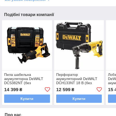
Подібні товари компанії
Пила шабельна
Перфоратор
Лобз
акумуляторна DeWALT
акумуляторний DeWALT
DeW
DCS382NT (без
DCH133NT 18 В (без
акум
акумулятора та зарядного
акумулятора)
14 399
12 599
15 
₴
₴
пристрою)
Купити
Купити
Про нас