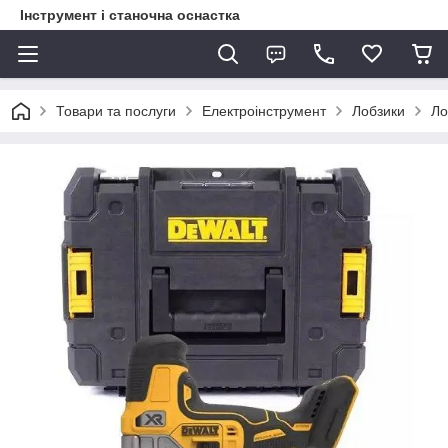
Інструмент і станочна оснастка
Товари та послуги
Електроінструмент
Лобзики
Ло