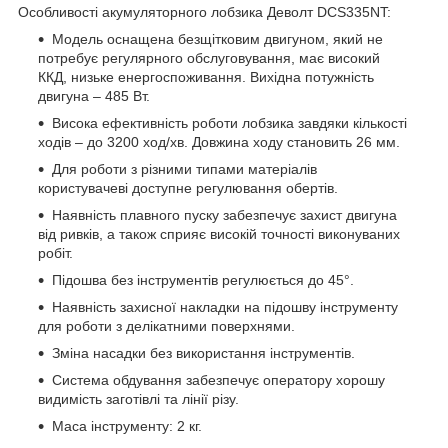
Особливості акумуляторного лобзика Деволт DCS335NT:
Модель оснащена безщітковим двигуном, який не
потребує регулярного обслуговування, має високий
ККД, низьке енергоспоживання. Вихідна потужність
двигуна – 485 Вт.
Висока ефективність роботи лобзика завдяки кількості
ходів – до 3200 ход/хв. Довжина ходу становить 26 мм.
Для роботи з різними типами матеріалів
користувачеві доступне регулювання обертів.
Наявність плавного пуску забезпечує захист двигуна
від ривків, а також сприяє високій точності виконуваних
робіт.
Підошва без інструментів регулюється до 45°.
Наявність захисної накладки на підошву інструменту
для роботи з делікатними поверхнями.
Зміна насадки без використання інструментів.
Система обдування забезпечує оператору хорошу
видимість заготівлі та лінії різу.
Маса інструменту: 2 кг.