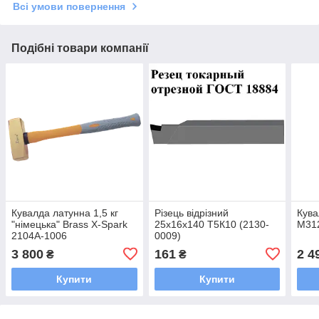
Всі умови повернення
Подібні товари компанії
Кувалда латунна 1,5 кг
Різець відрізний
Кува
"німецька" Brass X-Spark
25х16х140 Т5К10 (2130-
М31
2104А-1006
0009)
3 800
161
2 4
₴
₴
Купити
Купити