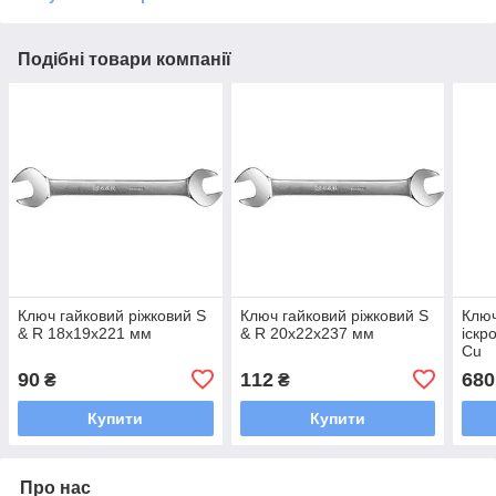
Подібні товари компанії
Ключ гайковий ріжковий S
Ключ гайковий ріжковий S
Ключ
& R 18х19х221 мм
& R 20х22х237 мм
іскр
Cu
90
112
680
₴
₴
Купити
Купити
Про нас