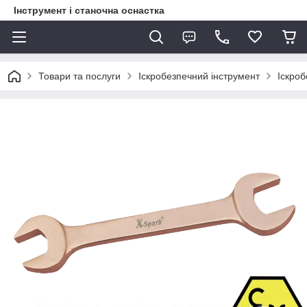
Інструмент і станочна оснастка
Товари та послуги
Іскробезпечний інструмент
Іскроб