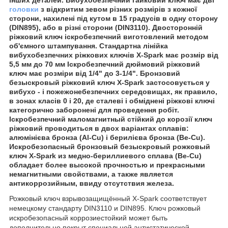
головки
з відкритим зевом різних розмірів з кожної
сторони, нахилені під кутом в 15 градусів в одну сторону
(DIN895), або в різні сторони (DIN3110). Двосторонній
ріжковий ключ іскробезпечний виготовлений методом
об'ємного штампування. Стандартна лінійка
вибухобезпечних ріжкових ключів X-Spark має розмір від
5,5 мм до 70 мм Іскробезпечний дюймовий ріжковий
ключ має розміри від 1/4" до 3-1/4". Бронзовий
безыскровый ріжковий ключ X-Spark застосовується у
вибухо - і пожежонебезпечних середовищах, як правило,
в зонах класів 0 і 20, де сталеві і обміднені ріжкові ключі
категорично заборонені для проведення робіт.
Іскробезпечний маломагнитный стійкий до корозії ключ
ріжковий проводиться в двох варіантах сплавів:
алюмінієва бронза (Al-Cu) і берилієва бронза (Be-Cu).
Искробезопасный бронзовый безыскровый рожковый
ключ X-Spark из медно-бериллиевого сплава (Be-Cu)
обладает более высокой прочностью и прекрасными
немагнитными свойствами, а также является
антикоррозийным, ввиду отсутствия железа.
Рожковый ключ взрывозащищённый X-Spark соответствует
немецкому стандарту DIN3110 и DIN895. Ключ рожковый
искробезопасный коррозиестойкий может быть
дополнительно покрыт специальной антистатической