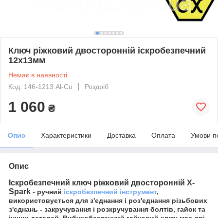
Ключ ріжковий двосторонній іскробезпечний
12х13мм
Немає в наявності
Код: 146-1213 Al-Cu
Роздріб
1 060
₴
Опис
Характеристики
Доставка
Оплата
Умови п
Опис
Іскробезпечний ключ ріжковий двосторонній X-
Spark
-
ручний
іскробезпечний інструмент
,
використовується для з'єднання і роз'єднання різьбових
з'єднань - закручування і розкручування болтів, гайок та
інших деталей. Вибухобезпечний гайковий ключ має дві