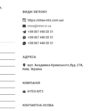
я,
https://intex-mtz.com.ua/
intex@intex.in.ua
+38 067 440 03 51
+38 067 440 03 51
+38 067 440 03 51
вул. Академіка Кримського,буд. 27А,
Київ, Україна
ІНТЕХ-МТЗ