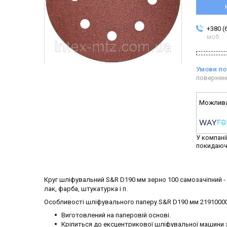
+380 (
моб.
повернен
У компані
покидаюч
Круг шліфувальний S&R D190 мм зерно 100 самозачіпний - 
лак, фарба, штукатурка і п.
Особливості шліфувального паперу S&R D190 мм 21910000
Виготовлений на паперовій основі.
Кріпиться до ексцентрикової шліфувальної машини з