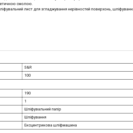
нтетичною смолою.
шліфувальний лист для згладжування нерівностей поверхонь, шліфуванн
S&R
100
190
1
Шліфувальний папір
Шліфування
Ексцентрикова шліфмашина