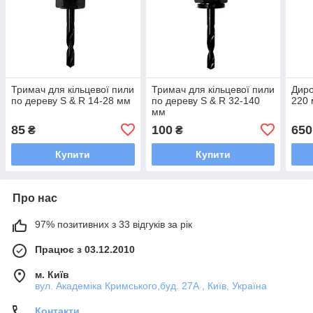
Тримач для кільцевої пили
Тримач для кільцевої пили
Диро
по дереву S & R 14-28 мм
по дереву S & R 32-140
220
мм
85
100
650
₴
₴
Купити
Купити
Про нас
97% позитивних з 33 відгуків за рік
Працює з 03.12.2010
м. Київ
вул. Академіка Кримського,буд. 27А , Київ, Україна
Контакти