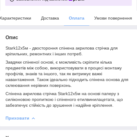
Характеристики
Доставка
Оплата
Умови повернення
Опис
Stark12х5м - двостороння спінена акрилова стрічка для
кріпильних, ремонтних і інших потреб.
Завдяки спіненої основі, є можливість скріпити кілька
предметів між собою, використовувати в процесі монтажу
профілів, знаків та іншого, так як витримує важкі
навантаження. Також ідеально підходить спінена основа для
склеювання нерівних поверхонь.
Спінена акрилова стрічка Stark12х5м на основі паперу з
силіконовою пропиткою і спіненого етилвинилацетата, що
забезпечує стійкість до зрушення і надійне кріплення.
Приховати