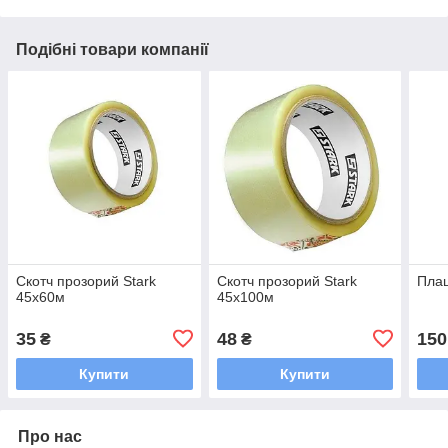
Подібні товари компанії
Скотч прозорий Stark
Скотч прозорий Stark
Плаш
45х60м
45х100м
35
48
150
₴
₴
Купити
Купити
Про нас