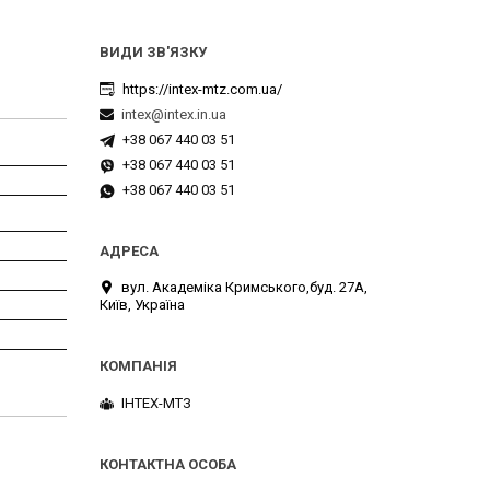
https://intex-mtz.com.ua/
intex@intex.in.ua
+38 067 440 03 51
+38 067 440 03 51
+38 067 440 03 51
вул. Академіка Кримського,буд. 27А,
Київ, Україна
ІНТЕХ-МТЗ