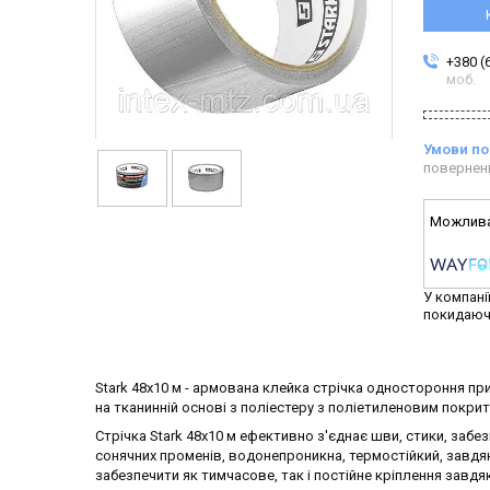
+380 (
моб.
повернен
У компані
покидаюч
Stark 48x10 м - армована клейка стрічка одностороння при
на тканинній основі з поліестеру з поліетиленовим покрит
Стрічка Stark 48x10 м ефективно з'єднає шви, стики, забезп
сонячних променів, водонепроникна, термостійкий, завд
забезпечити як тимчасове, так і постійне кріплення завдяк