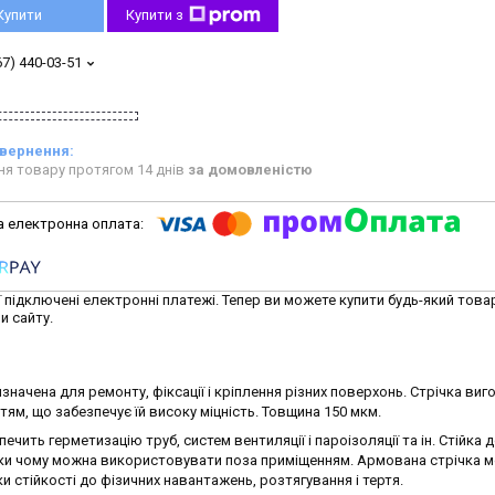
Купити
Купити з
67) 440-03-51
ня товару протягом 14 днів
за домовленістю
ї підключені електронні платежі. Тепер ви можете купити будь-який това
и сайту.
значена для ремонту, фіксації і кріплення різних поверхонь. Стрічка ви
тям, що забезпечує їй високу міцність. Товщина 150 мкм.
ечить герметизацію труб, систем вентиляції і пароізоляції та ін. Стійка 
яки чому можна використовувати поза приміщенням. Армована стрічка 
и стійкості до фізичних навантажень, розтягування і тертя.