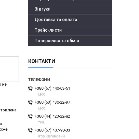
Відгуки
Доставка та оплата
Прайс-листи
Повернення та обмін
КОНТАКТИ
р не
+380 (67) 440-03-51
моб.
+380 (63) 430-22-97
моб.
готовлена
+380 (44) 423-22-82
тел.
до
може
+380 (67) 407-98-33
Ігор Євгенович