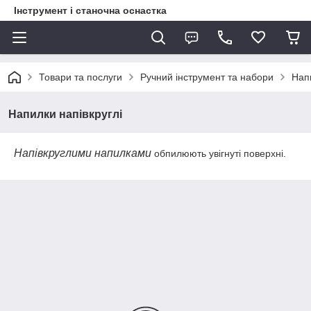
Інструмент і станочна оснастка
Товари та послуги
Ручний інструмент та набори
Нап
Напилки напівкруглі
Напівкруглими напилками
обпилюють увігнуті поверхні.