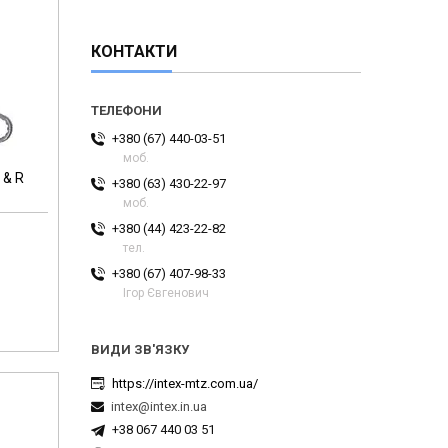
КОНТАКТИ
+380 (67) 440-03-51
моб.
 & R
+380 (63) 430-22-97
моб.
+380 (44) 423-22-82
тел.
+380 (67) 407-98-33
Ігор Євгенович
https://intex-mtz.com.ua/
intex@intex.in.ua
+38 067 440 03 51