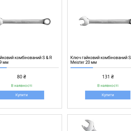
271002720
йковий комбінований S & R
Ключ гайковий комбінований S
 9 мм
Meister 20 мм
80 ₴
131 ₴
В наявності
В наявності
Купити
Купити