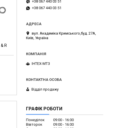
+38 067 440 03 51
+38 067 440 03 51
вул. Академіка Кримського,буд. 27А,
Київ, Україна
 & R
ІНТЕХ-МТЗ
Відділ продажу
ГРАФІК РОБОТИ
Понеділок
09:00
16:00
Вівторок
09:00
16:00