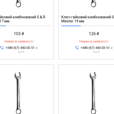
271002719
йковий комбінований S & R
Ключ гайковий комбінований S
 17 мм
Meister 19 мм
103 ₴
126 ₴
Немає в наявності
Немає в наявності
+380 (67) 440-03-51
+380 (67) 440-03-51
моб.
моб.
271002724