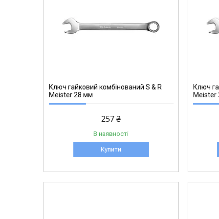
271002732
Ключ гайковий комбінований S & R
Ключ га
Meister 28 мм
Meister
257 ₴
В наявності
Купити