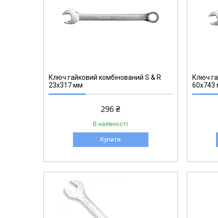
270002760
Ключ гайковий комбінований S & R
Ключ га
23х317 мм
60х743
296 ₴
В наявності
Купити