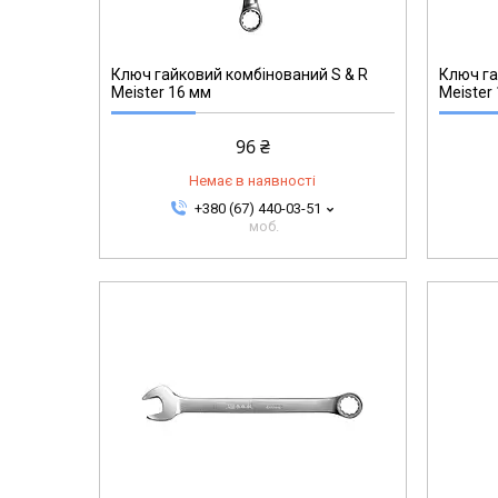
271002717
Ключ гайковий комбінований S & R
Ключ га
Meister 16 мм
Meister
96 ₴
Немає в наявності
+380 (67) 440-03-51
моб.
271002721