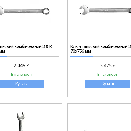
270002770
йковий комбінований S & R
Ключ гайковий комбінований S
 мм
70х756 мм
2 449 ₴
3 475 ₴
В наявності
В наявності
Купити
Купити