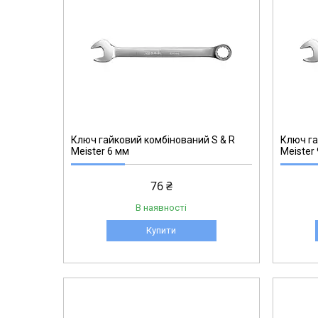
271002709
Ключ гайковий комбінований S & R
Ключ га
Meister 6 мм
Meister
76 ₴
В наявності
Купити