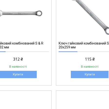
270002720
йковий комбінований S & R
Ключ гайковий комбінований S
 32 мм
20х259 мм
312 ₴
115 ₴
В наявності
В наявності
Купити
Купити