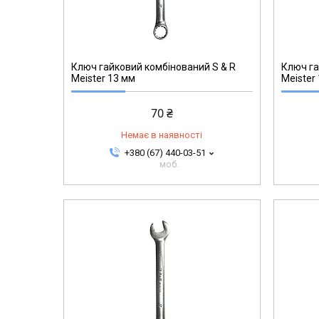
271002714
Ключ гайковий комбінований S & R
Ключ га
Meister 13 мм
Meister
70 ₴
Немає в наявності
+380 (67) 440-03-51
моб.