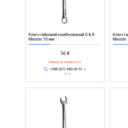
271002711
Ключ гайковий комбінований S & R
Ключ га
Meister 10 мм
Meister
56 ₴
Немає в наявності
+380 (67) 440-03-51
моб.