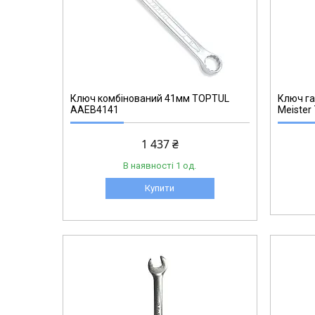
271002707
Ключ комбінований 41мм TOPTUL
Ключ га
AAEB4141
Meister
1 437 ₴
В наявності 1 од.
Купити