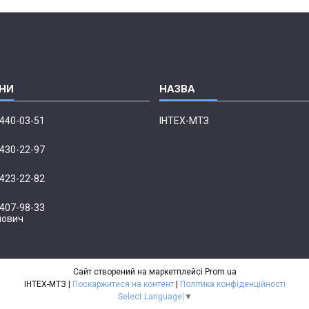
 440-03-51
ІНТЕХ-МТЗ
 430-22-97
 423-22-82
 407-98-33
нович
Сайт створений на маркетплейсі
Prom.ua
ІНТЕХ-МТЗ |
Поскаржитися на контент
|
Політика конфіденційності
Select Language
▼