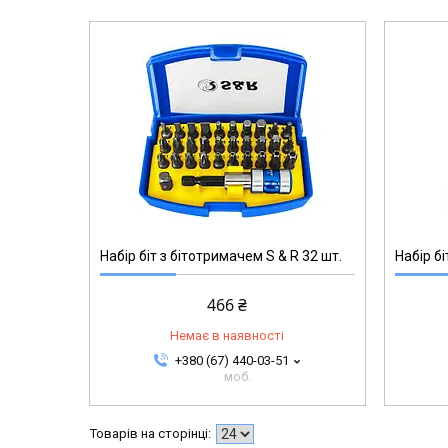
251512757
Набір біт з бітотримачем S & R 32 шт.
Набір б
466 ₴
Немає в наявності
+380 (67) 440-03-51
моб.