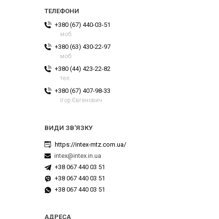
+380 (67) 440-03-51
моб.
+380 (63) 430-22-97
моб.
+380 (44) 423-22-82
тел.
+380 (67) 407-98-33
Ігор Євгенович
https://intex-mtz.com.ua/
intex@intex.in.ua
+38 067 440 03 51
+38 067 440 03 51
+38 067 440 03 51