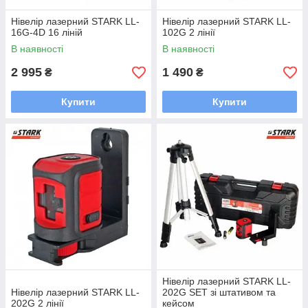
Нівелір лазерний STARK LL-
Нівелір лазерний STARK LL-
16G-4D 16 ліній
102G 2 лінії
В наявності
В наявності
2 995
1 490
₴
₴
Купити
Купити
Нівелір лазерний STARK LL-
Нівелір лазерний STARK LL-
202G SET зі штативом та
202G 2 лінії
кейсом