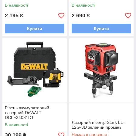
В наявності
В наявності
2 195
2 690
₴
₴
Купити
Купити
Рівень акумуляторний
лазерний DeWALT
DCLE34031D1
Лазерний нівелір Stark LL-
В наявності
12G-3D зелений промінь
30 199
Немає в наявності
₴