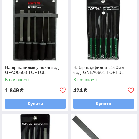
Набір напилків у чохлі 5ед.
Набір надфилей L160мм
GPAQ0503 TOPTUL
6ед. GNBA0601 TOPTUL
В наявності
В наявності
1 849
424
₴
₴
Купити
Купити