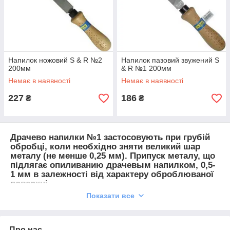
Напилок ножовий S & R №2
Напилок пазовий звужений S
200мм
& R №1 200мм
Немає в наявності
Немає в наявності
227
186
₴
₴
Драчево напилки №1
застосовують при грубій
обробці, коли необхідно зняти великий шар
металу (не менше 0,25 мм). Припуск металу, що
підлягає опиливанию драчевым напилком, 0,5-
1 мм в залежності від характеру оброблюваної
поверхні.
Показати все
Напилок з драчевой насічкою за один хід знімає
шар металу товщиною 0,08-0,15 мм і дає
точність обробки 0,1-0,15 мм.
Про нас