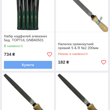
Набір надфилей алмазних
5ед. TOPTUL GNBA0501
Напилок прямокутний
В наявності
прямий S & R №2 200мм
734
Немає в наявності
₴
182
₴
Купити