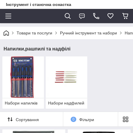
Інструмент і станочна оснастка
Товари та послуги
Ручний інструмент та набори
Нап
Напилки,рашпилі та надфілі
Набори напилків
Набори надфилей
Сортування
0
Фільтри